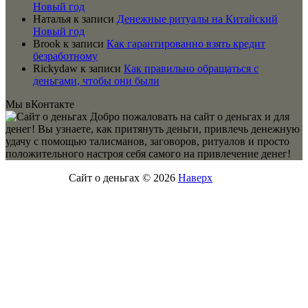
Новый год
Наталья
к записи
Денежные ритуалы на Китайский
Новый год
Brook
к записи
Как гарантированно взять кредит
безработному
Rickydaw
к записи
Как правильно обращаться с
деньгами, чтобы они были
Мы вКонтакте
Добро пожаловать на сайт о деньгах и для
денег! Вы узнаете, как притянуть деньги, привлечь денежную
удачу с помощью талисманов, заговоров, ритуалов и просто
положительного настроя себя самого на привлечение денег!
Сайт о деньгах © 2026
Наверх