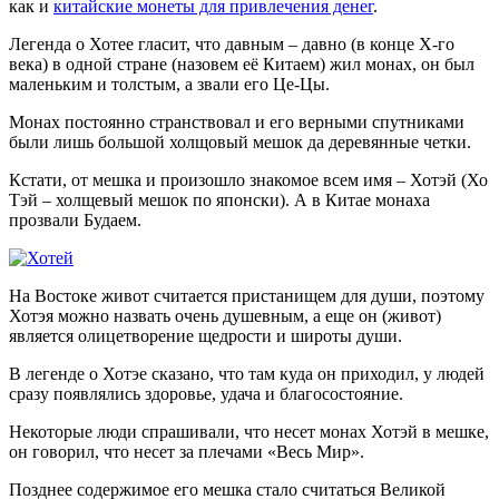
как и
китайские монеты для привлечения денег
.
Легенда о Хотее гласит, что давным – давно (в конце Х-го
века) в одной стране (назовем её Китаем) жил монах, он был
маленьким и толстым, а звали его Це-Цы.
Монах постоянно странствовал и его верными спутниками
были лишь большой холщовый мешок да деревянные четки.
Кстати, от мешка и произошло знакомое всем имя – Хотэй (Хо
Тэй – холщевый мешок по японски). А в Китае монаха
прозвали Будаем.
На Востоке живот считается пристанищем для души, поэтому
Хотэя можно назвать очень душевным, а еще он (живот)
является олицетворение щедрости и широты души.
В легенде о Хотэе сказано, что там куда он приходил, у людей
сразу появлялись здоровье, удача и благосостояние.
Некоторые люди спрашивали, что несет монах Хотэй в мешке,
он говорил, что несет за плечами «Весь Мир».
Позднее содержимое его мешка стало считаться Великой