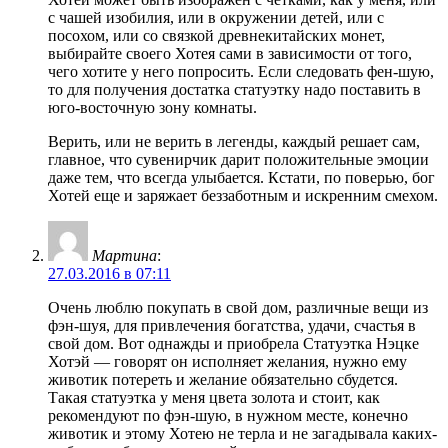
с чашей изобилия, или в окружении детей, или с
посохом, или со связкой древнекитайских монет,
выбирайте своего Хотея сами в зависимости от того,
чего хотите у него попросить. Если следовать фен-шую,
то для получения достатка статуэтку надо поставить в
юго-восточную зону комнаты.
Верить, или не верить в легенды, каждый решает сам,
главное, что сувенирчик дарит положительные эмоции
даже тем, что всегда улыбается. Кстати, по поверью, бог
Хотей еще и заряжает беззаботным и искренним смехом.
Мартина
:
27.03.2016 в 07:11
Очень люблю покупать в свой дом, различные вещи из
фэн-шуя, для привлечения богатства, удачи, счастья в
свой дом. Вот однажды и приобрела Статуэтка Нэцке
Хотэй — говорят он исполняет желания, нужно ему
животик потереть и желание обязательно сбудется.
Такая статуэтка у меня цвета золота и стоит, как
рекомендуют по фэн-шую, в нужном месте, конечно
животик и этому Хотею не терла и не загадывала каких-