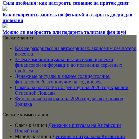
Сила изобилия: как настроить сознание на приток денег
Как искоренить зависть по фен-шуй и открыть двери для
изобилия
Можно ли выбросить или подарить талисман фен шуй
Свежие записи
Как не разориться на автосервисах: экономим без потери
качества
Зачем компании нужна независимая проверка
финансовой информации до появления серьезных
проблем
Денежные ритуалы в зимнее солнцестояние:
финансовое благополучие на год вперед
Символы богатства по фен-шуй на 2026 год Красной
Огненной Лошади
Финансовый гороскоп на 2026 год для всех знаков
Зодиака
Свежие комментарии
Ольга
к записи
Денежные ритуалы на Китайский
Новый год
Марина
к записи
Денежные ритуалы на Китайский