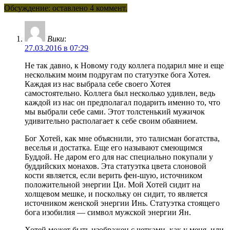
Обсуждение: оставлено 4 коммент.
Вики
:
27.03.2016 в 07:29
Не так давно, к Новому году коллега подарил мне и еще
нескольким моим подругам по статуэтке бога Хотея.
Каждая из нас выбрала себе своего Хотея
самостоятельно. Коллега был несколько удивлен, ведь
каждой из нас он предполагал подарить именно то, что
мы выбрали себе сами. Этот толстенький мужичок
удивительно располагает к себе своим обаянием.
Бог Хотей, как мне объяснили, это талисман богатства,
веселья и достатка. Еще его называют смеющимся
Буддой. Не даром его для нас специально покупали у
буддийских монахов. Эта статуэтка цвета слоновой
кости является, если верить фен-шую, источником
положительной энергии Ци. Мой Хотей сидит на
холщевом мешке, и поскольку он сидит, то является
источником женской энергии Инь. Статуэтка стоящего
бога изобилия — символ мужской энергии Ян.
Хотей может быть изображен с четками, как у меня, или