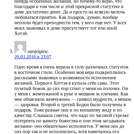
нибудь особенных желаний, но почему-то верю, что
благодаря в том числе и этой прекрасной статуэтке в
доме достаточно денег. Да и просто на всякую мелочь
любоваться приятно. Как подарок, думаю, вообще
неплохо будет преподнести тем, у кого еще нет. У всех
моих знакомых в доме присутствует тот или иной
Хотэй.
uuojeigieu
:
26.03.2016 в 23:07
Одно время я очень верила в силу различных статуэток
в восточном стиле. Особенно моя вера подкреплялись
рассказами знакомых о возможности исполнения
желаний. Первого Хоттэя я купила себе сама. Этот
пузатый божок до сих пор стоит у меня на полочке. Он
у меня с жемчужиной в руке и мешком за плечами. Как
мне объясняли жемчужина — символ мудрости, а мешок
— здоровья. Второй и третий Бодки были получены в
подарок. Тоже разные они и по внешнему виду и по
качеству. Слышала советы, что надо по часовой стрелке
потерпеть по животу божества и пои этом загадывать
желание- оно обязательно исполнится. У меня оно до
сих пор так и не исполнилось, хотя намечалось его