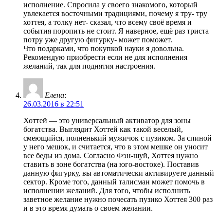
исполнение. Спросила у своего знакомого, который
увлекается восточными традициями, почему я тру- тру
хоттея, а толку нет- сказал, что всему своё время и
события поропить не стоит. Я наверное, ещё раз триста
потру уже другую фигурку- может поможет.
Что подарками, что покупкой науки я довольна.
Рекомендую приобрести если не для исполнения
желаний, так для поднятия настроения.
Елена
:
26.03.2016 в 22:51
Хоттей — это универсальный активатор для зоны
богатства. Выглядит Хоттей как такой веселый,
смеющийся, полненький мужичок с пузиком. За спиной
у него мешок, и считается, что в этом мешке он уносит
все беды из дома. Согласно Фэн-шуй, Хоттея нужно
ставить в зоне богатства (на юго-востоке). Поставив
данную фигурку, вы автоматически активируете данный
сектор. Кроме того, данный талисман может помочь в
исполнении желаний. Для того, чтобы исполнить
заветное желание нужно почесать пузико Хоттея 300 раз
и в это время думать о своем желании.