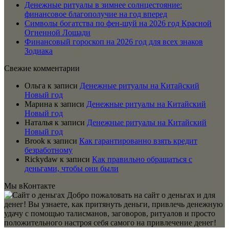
Денежные ритуалы в зимнее солнцестояние:
финансовое благополучие на год вперед
Символы богатства по фен-шуй на 2026 год Красной
Огненной Лошади
Финансовый гороскоп на 2026 год для всех знаков
Зодиака
Свежие комментарии
Ольга
к записи
Денежные ритуалы на Китайский
Новый год
Марина
к записи
Денежные ритуалы на Китайский
Новый год
Наталья
к записи
Денежные ритуалы на Китайский
Новый год
Brook
к записи
Как гарантированно взять кредит
безработному
Rickydaw
к записи
Как правильно обращаться с
деньгами, чтобы они были
Мы вКонтакте
Добро пожаловать на сайт о деньгах и для
денег! Вы узнаете, как притянуть деньги, привлечь денежную
удачу с помощью талисманов, заговоров, ритуалов и просто
положительного настроя себя самого на привлечение денег!