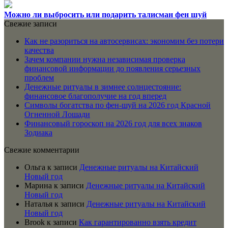
Можно ли выбросить или подарить талисман фен шуй
Свежие записи
Как не разориться на автосервисах: экономим без потери
качества
Зачем компании нужна независимая проверка
финансовой информации до появления серьезных
проблем
Денежные ритуалы в зимнее солнцестояние:
финансовое благополучие на год вперед
Символы богатства по фен-шуй на 2026 год Красной
Огненной Лошади
Финансовый гороскоп на 2026 год для всех знаков
Зодиака
Свежие комментарии
Ольга
к записи
Денежные ритуалы на Китайский
Новый год
Марина
к записи
Денежные ритуалы на Китайский
Новый год
Наталья
к записи
Денежные ритуалы на Китайский
Новый год
Brook
к записи
Как гарантированно взять кредит