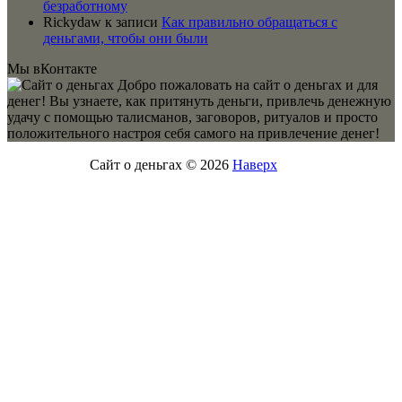
безработному
Rickydaw
к записи
Как правильно обращаться с
деньгами, чтобы они были
Мы вКонтакте
Добро пожаловать на сайт о деньгах и для
денег! Вы узнаете, как притянуть деньги, привлечь денежную
удачу с помощью талисманов, заговоров, ритуалов и просто
положительного настроя себя самого на привлечение денег!
Сайт о деньгах © 2026
Наверх