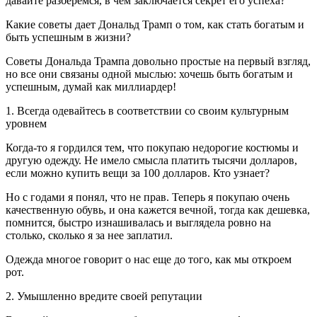
давайте разберемся, в чем заключается секрет его успеха?
Какие советы дает Дональд Трамп о том, как стать богатым и
быть успешным в жизни?
Советы Дональда Трампа довольно простые на первый взгляд,
но все они связаны одной мыслью: хочешь быть богатым и
успешным, думай как миллиардер!
1. Всегда одевайтесь в соответствии со своим культурным
уровнем
Когда-то я гордился тем, что покупаю недорогие костюмы и
другую одежду. Не имело смысла платить тысячи долларов,
если можно купить вещи за 100 долларов. Кто узнает?
Но с годами я понял, что не прав. Теперь я покупаю очень
качественную обувь, и она кажется вечной, тогда как дешевка,
помнится, быстро изнашивалась и выглядела ровно на
столько, сколько я за нее заплатил.
Одежда многое говорит о нас еще до того, как мы откроем
рот.
2. Умышленно вредите своей репутации