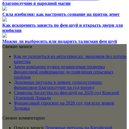
благополучию в народной магии
Сила изобилия: как настроить сознание на приток денег
Как искоренить зависть по фен-шуй и открыть двери для
изобилия
Можно ли выбросить или подарить талисман фен шуй
Свежие записи
Как не разориться на автосервисах: экономим без потери
качества
Зачем компании нужна независимая проверка
финансовой информации до появления серьезных
проблем
Денежные ритуалы в зимнее солнцестояние:
финансовое благополучие на год вперед
Символы богатства по фен-шуй на 2026 год Красной
Огненной Лошади
Финансовый гороскоп на 2026 год для всех знаков
Зодиака
Свежие комментарии
Ольга
к записи
Денежные ритуалы на Китайский