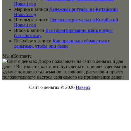
Новый год
Марина
к записи
Денежные ритуалы на Китайский
Новый год
Наталья
к записи
Денежные ритуалы на Китайский
Новый год
Brook
к записи
Как гарантированно взять кредит
безработному
Rickydaw
к записи
Как правильно обращаться с
деньгами, чтобы они были
Мы вКонтакте
Добро пожаловать на сайт о деньгах и для
денег! Вы узнаете, как притянуть деньги, привлечь денежную
удачу с помощью талисманов, заговоров, ритуалов и просто
положительного настроя себя самого на привлечение денег!
Сайт о деньгах © 2026
Наверх