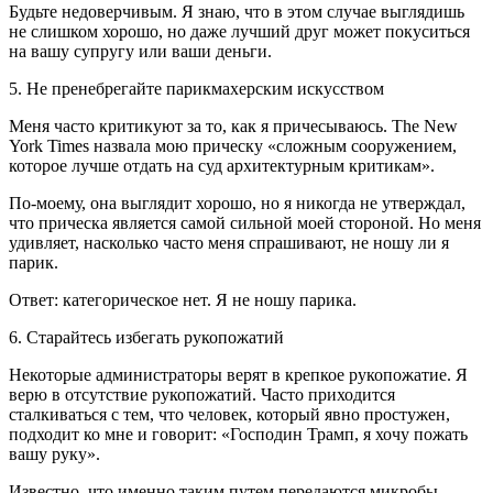
Будьте недоверчивым. Я знаю, что в этом случае выглядишь
не слишком хорошо, но даже лучший друг может покуситься
на вашу супругу или ваши деньги.
5. Не пренебрегайте парикмахерским искусством
Меня часто критикуют за то, как я причесываюсь. The New
York Times назвала мою прическу «сложным сооружением,
которое лучше отдать на суд архитектурным критикам».
По-моему, она выглядит хорошо, но я никогда не утверждал,
что прическа является самой сильной моей стороной. Но меня
удивляет, насколько часто меня спрашивают, не ношу ли я
парик.
Ответ: категорическое нет. Я не ношу парика.
6. Старайтесь избегать рукопожатий
Некоторые администраторы верят в крепкое рукопожатие. Я
верю в отсутствие рукопожатий. Часто приходится
сталкиваться с тем, что человек, который явно простужен,
подходит ко мне и говорит: «Господин Трамп, я хочу пожать
вашу руку».
Известно, что именно таким путем передаются микробы.