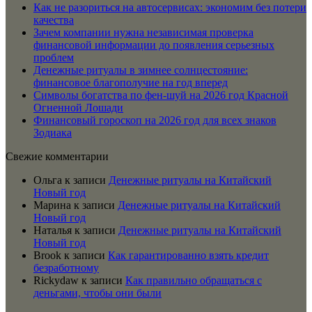
Как не разориться на автосервисах: экономим без потери
качества
Зачем компании нужна независимая проверка
финансовой информации до появления серьезных
проблем
Денежные ритуалы в зимнее солнцестояние:
финансовое благополучие на год вперед
Символы богатства по фен-шуй на 2026 год Красной
Огненной Лошади
Финансовый гороскоп на 2026 год для всех знаков
Зодиака
Свежие комментарии
Ольга
к записи
Денежные ритуалы на Китайский
Новый год
Марина
к записи
Денежные ритуалы на Китайский
Новый год
Наталья
к записи
Денежные ритуалы на Китайский
Новый год
Brook
к записи
Как гарантированно взять кредит
безработному
Rickydaw
к записи
Как правильно обращаться с
деньгами, чтобы они были