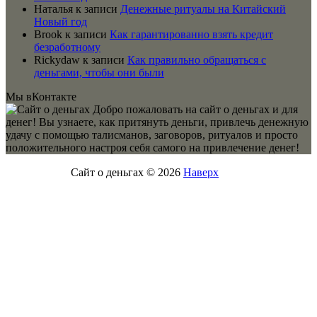
Наталья
к записи
Денежные ритуалы на Китайский
Новый год
Brook
к записи
Как гарантированно взять кредит
безработному
Rickydaw
к записи
Как правильно обращаться с
деньгами, чтобы они были
Мы вКонтакте
Добро пожаловать на сайт о деньгах и для
денег! Вы узнаете, как притянуть деньги, привлечь денежную
удачу с помощью талисманов, заговоров, ритуалов и просто
положительного настроя себя самого на привлечение денег!
Сайт о деньгах © 2026
Наверх