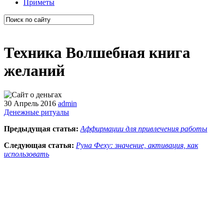
Приметы
Техника Волшебная книга
желаний
30 Апрель 2016
admin
Денежные ритуалы
Предыдущая статья:
Аффирмации для привлечения работы
Следующая статья:
Руна Феху: значение, активация, как
использовать