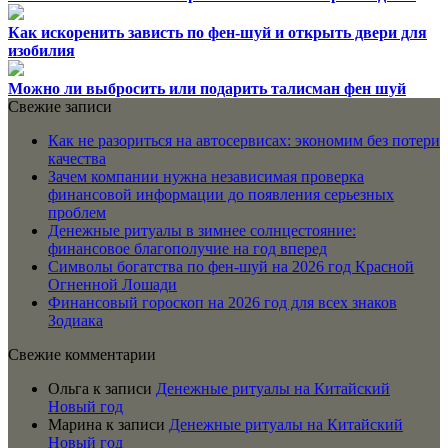
Как искоренить зависть по фен-шуй и открыть двери для
изобилия
Можно ли выбросить или подарить талисман фен шуй
Свежие записи
Как не разориться на автосервисах: экономим без потери
качества
Зачем компании нужна независимая проверка
финансовой информации до появления серьезных
проблем
Денежные ритуалы в зимнее солнцестояние:
финансовое благополучие на год вперед
Символы богатства по фен-шуй на 2026 год Красной
Огненной Лошади
Финансовый гороскоп на 2026 год для всех знаков
Зодиака
Свежие комментарии
Ольга
к записи
Денежные ритуалы на Китайский
Новый год
Марина
к записи
Денежные ритуалы на Китайский
Новый год