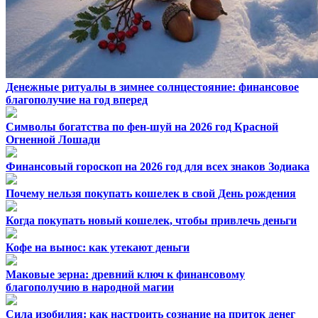
Денежные ритуалы в зимнее солнцестояние: финансовое
благополучие на год вперед
Символы богатства по фен-шуй на 2026 год Красной
Огненной Лошади
Финансовый гороскоп на 2026 год для всех знаков Зодиака
Почему нельзя покупать кошелек в свой День рождения
Когда покупать новый кошелек, чтобы привлечь деньги
Кофе на вынос: как утекают деньги
Маковые зерна: древний ключ к финансовому
благополучию в народной магии
Сила изобилия: как настроить сознание на приток денег