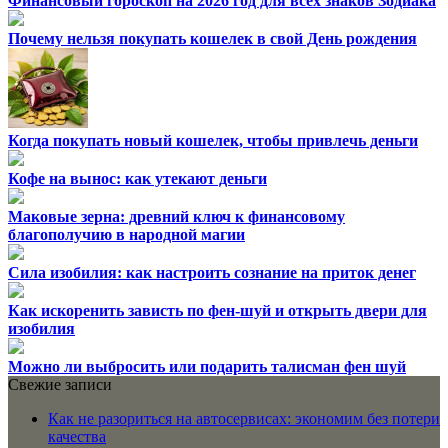
Финансовый гороскоп на 2026 год для всех знаков Зодиака
Почему нельзя покупать кошелек в свой День рождения
Когда покупать новый кошелек, чтобы привлечь деньги
Кофе на вынос: как утекают деньги
Маковые зерна: древний ключ к финансовому
благополучию в народной магии
Сила изобилия: как настроить сознание на приток денег
Как искоренить зависть по фен-шуй и открыть двери для
изобилия
Можно ли выбросить или подарить талисман фен шуй
Свежие записи
Как не разориться на автосервисах: экономим без потери
качества