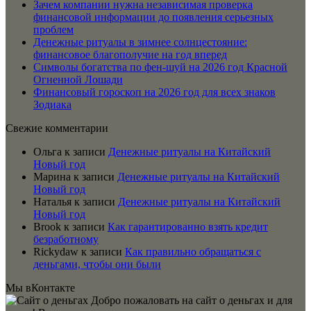
Зачем компании нужна независимая проверка
финансовой информации до появления серьезных
проблем
Денежные ритуалы в зимнее солнцестояние:
финансовое благополучие на год вперед
Символы богатства по фен-шуй на 2026 год Красной
Огненной Лошади
Финансовый гороскоп на 2026 год для всех знаков
Зодиака
Свежие комментарии
Ольга
к записи
Денежные ритуалы на Китайский
Новый год
Марина
к записи
Денежные ритуалы на Китайский
Новый год
Наталья
к записи
Денежные ритуалы на Китайский
Новый год
Brook
к записи
Как гарантированно взять кредит
безработному
Rickydaw
к записи
Как правильно обращаться с
деньгами, чтобы они были
Мы вКонтакте
Добро пожаловать на сайт о деньгах и для