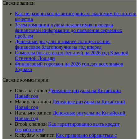
Свежие записи
Как не разориться на автосервисах: экономим без потери
качества
Зачем компании нужна независимая проверка
финансовой информации до появления серьезных
проблем
Денежные ритуалы в зимнее солнцестояние:
финансовое благополучие на год вперед
Символы богатства по фен-шуй на 2026 год Красной
Огненной Лошади
Финансовый гороскоп на 2026 год для всех знаков
Зодиака
Свежие комментарии
Ольга
к записи
Денежные ритуалы на Китайский
Новый год
Марина
к записи
Денежные ритуалы на Китайский
Новый год
Наталья
к записи
Денежные ритуалы на Китайский
Новый год
Brook
к записи
Как гарантированно взять кредит
безработному
Rickydaw
к записи
Как правильно обращаться с