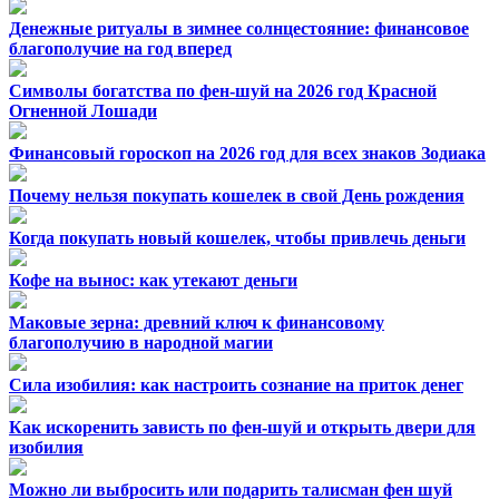
Денежные ритуалы в зимнее солнцестояние: финансовое
благополучие на год вперед
Символы богатства по фен-шуй на 2026 год Красной
Огненной Лошади
Финансовый гороскоп на 2026 год для всех знаков Зодиака
Почему нельзя покупать кошелек в свой День рождения
Когда покупать новый кошелек, чтобы привлечь деньги
Кофе на вынос: как утекают деньги
Маковые зерна: древний ключ к финансовому
благополучию в народной магии
Сила изобилия: как настроить сознание на приток денег
Как искоренить зависть по фен-шуй и открыть двери для
изобилия
Можно ли выбросить или подарить талисман фен шуй