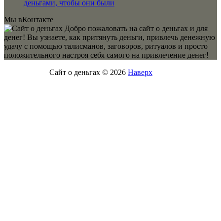
деньгами, чтобы они были
Мы вКонтакте
Добро пожаловать на сайт о деньгах и для
денег! Вы узнаете, как притянуть деньги, привлечь денежную
удачу с помощью талисманов, заговоров, ритуалов и просто
положительного настроя себя самого на привлечение денег!
Сайт о деньгах © 2026
Наверх