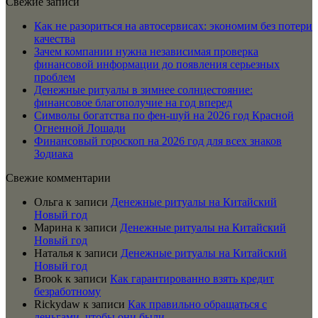
Свежие записи
Как не разориться на автосервисах: экономим без потери
качества
Зачем компании нужна независимая проверка
финансовой информации до появления серьезных
проблем
Денежные ритуалы в зимнее солнцестояние:
финансовое благополучие на год вперед
Символы богатства по фен-шуй на 2026 год Красной
Огненной Лошади
Финансовый гороскоп на 2026 год для всех знаков
Зодиака
Свежие комментарии
Ольга
к записи
Денежные ритуалы на Китайский
Новый год
Марина
к записи
Денежные ритуалы на Китайский
Новый год
Наталья
к записи
Денежные ритуалы на Китайский
Новый год
Brook
к записи
Как гарантированно взять кредит
безработному
Rickydaw
к записи
Как правильно обращаться с
деньгами, чтобы они были