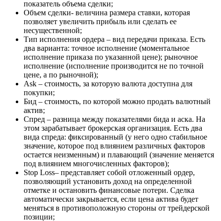
показатель объема сделки;
Объем сделки- величина размера ставки, которая
позволяет увеличить прибыль или сделать ее
несущественной;
Тип исполнения ордера – вид передачи приказа. Есть
два варианта: точное исполнение (моментальное
исполнение приказа по указанной цене); рыночное
исполнение (исполнение производится не по точной
цене, а по рыночной);
Ask – стоимость, за которую валюта доступна для
покупки;
Бид – стоимость, по которой можно продать валютный
актив;
Спред – разница между показателями бида и аска. На
этом зарабатывает брокерская организация. Есть два
вида спреда: фиксированный (у него одно стабильное
значение, которое под влиянием различных факторов
остается неизменным) и плавающий (значение меняется
под влиянием многочисленных факторов);
Stop Loss– представляет собой отложенный ордер,
позволяющий установить доход на определенной
отметке и остановить финансовые потери. Сделка
автоматически закрывается, если цена актива будет
меняться в противоположную стороны от трейдерской
позиции;