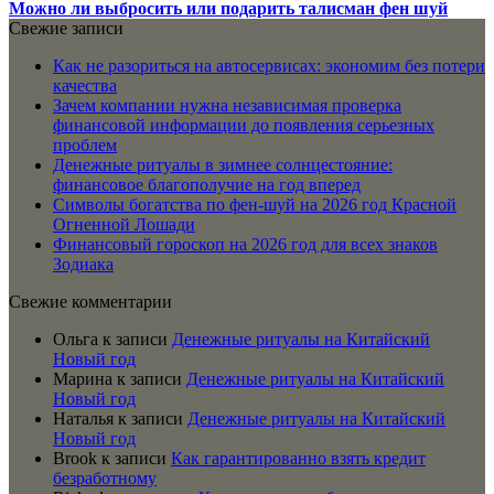
Можно ли выбросить или подарить талисман фен шуй
Свежие записи
Как не разориться на автосервисах: экономим без потери
качества
Зачем компании нужна независимая проверка
финансовой информации до появления серьезных
проблем
Денежные ритуалы в зимнее солнцестояние:
финансовое благополучие на год вперед
Символы богатства по фен-шуй на 2026 год Красной
Огненной Лошади
Финансовый гороскоп на 2026 год для всех знаков
Зодиака
Свежие комментарии
Ольга
к записи
Денежные ритуалы на Китайский
Новый год
Марина
к записи
Денежные ритуалы на Китайский
Новый год
Наталья
к записи
Денежные ритуалы на Китайский
Новый год
Brook
к записи
Как гарантированно взять кредит
безработному