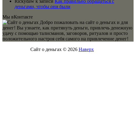
Rickydaw
к записи
Как правильно обращаться с
деньгами, чтобы они были
Мы вКонтакте
Добро пожаловать на сайт о деньгах и для
денег! Вы узнаете, как притянуть деньги, привлечь денежную
удачу с помощью талисманов, заговоров, ритуалов и просто
положительного настроя себя самого на привлечение денег!
Сайт о деньгах © 2026
Наверх