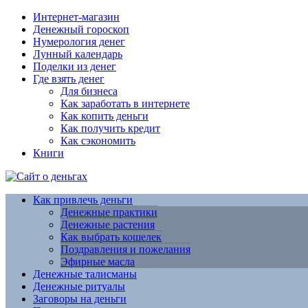
Интернет-магазин
Денежный гороскоп
Нумерология денег
Лунный календарь
Поделки из денег
Где взять денег
Для бизнеса
Как заработать в интернете
Как копить деньги
Как получить кредит
Как сэкономить
Книги
Как привлечь деньги
Денежные практики
Денежные растения
Как выбрать кошелек
Поздравления и пожелания
Эфирные масла
Денежные талисманы
Денежные ритуалы
Заговоры на деньги