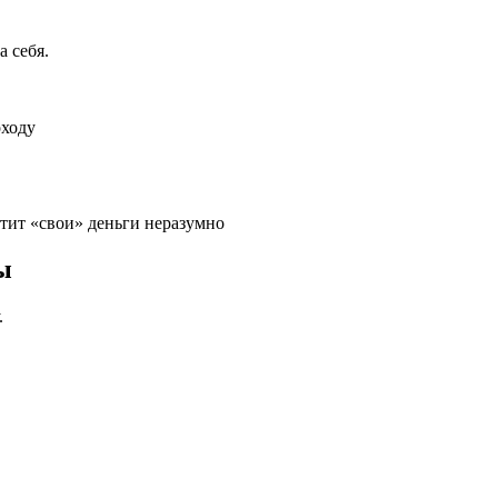
а себя.
оходу
атит «свои» деньги неразумно
ы
.