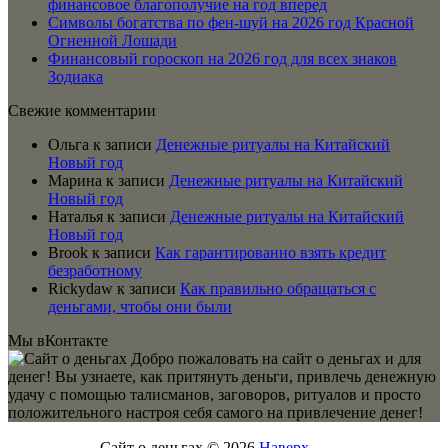
финансовое благополучие на год вперед
Символы богатства по фен-шуй на 2026 год Красной
Огненной Лошади
Финансовый гороскоп на 2026 год для всех знаков
Зодиака
Свежие комментарии
Ольга
к записи
Денежные ритуалы на Китайский
Новый год
Марина
к записи
Денежные ритуалы на Китайский
Новый год
Наталья
к записи
Денежные ритуалы на Китайский
Новый год
Brook
к записи
Как гарантированно взять кредит
безработному
Rickydaw
к записи
Как правильно обращаться с
деньгами, чтобы они были
Мы вКонтакте
Добро пожаловать на сайт о деньгах и для
денег! Вы узнаете, как притянуть деньги, привлечь денежную
удачу с помощью талисманов, заговоров, ритуалов и просто
положительного настроя себя самого на привлечение денег!
Сайт о деньгах © 2026
Наверх