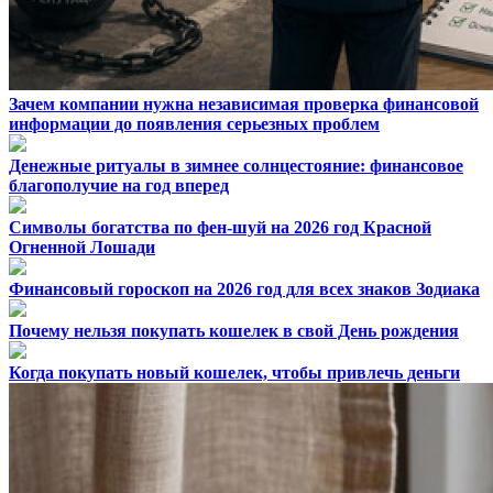
Зачем компании нужна независимая проверка финансовой
информации до появления серьезных проблем
Денежные ритуалы в зимнее солнцестояние: финансовое
благополучие на год вперед
Символы богатства по фен-шуй на 2026 год Красной
Огненной Лошади
Финансовый гороскоп на 2026 год для всех знаков Зодиака
Почему нельзя покупать кошелек в свой День рождения
Когда покупать новый кошелек, чтобы привлечь деньги