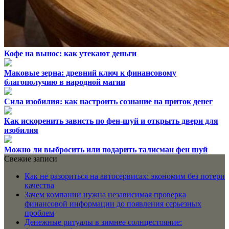
Кофе на вынос: как утекают деньги
Маковые зерна: древний ключ к финансовому
благополучию в народной магии
Сила изобилия: как настроить сознание на приток денег
Как искоренить зависть по фен-шуй и открыть двери для
изобилия
Можно ли выбросить или подарить талисман фен шуй
Свежие записи
Как не разориться на автосервисах: экономим без потери
качества
Зачем компании нужна независимая проверка
финансовой информации до появления серьезных
проблем
Денежные ритуалы в зимнее солнцестояние: