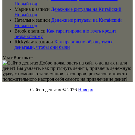
Новый год
Марина
к записи
Денежные ритуалы на Китайский
Новый год
Наталья
к записи
Денежные ритуалы на Китайский
Новый год
Brook
к записи
Как гарантированно взять кредит
безработному
Rickydaw
к записи
Как правильно обращаться с
деньгами, чтобы они были
Мы вКонтакте
Добро пожаловать на сайт о деньгах и для
денег! Вы узнаете, как притянуть деньги, привлечь денежную
удачу с помощью талисманов, заговоров, ритуалов и просто
положительного настроя себя самого на привлечение денег!
Сайт о деньгах © 2026
Наверх