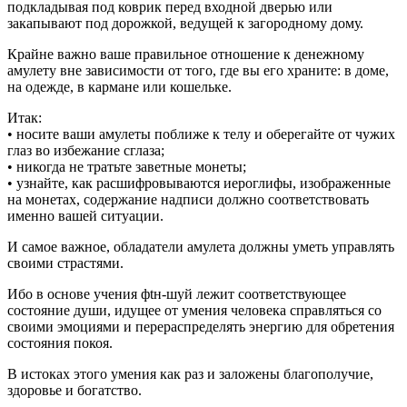
подкладывая под коврик перед входной дверью или
закапывают под дорожкой, ведущей к загородному дому.
Крайне важно ваше правильное отношение к денежному
амулету вне зависимости от того, где вы его храните: в доме,
на одежде, в кармане или кошельке.
Итак:
• носите ваши амулеты поближе к телу и оберегайте от чужих
глаз во избежание сглаза;
• никогда не тратьте заветные монеты;
• узнайте, как расшифровываются иероглифы, изображенные
на монетах, содержание надписи должно соответствовать
именно вашей ситуации.
И самое важное, обладатели амулета должны уметь управлять
своими страстями.
Ибо в основе учения фtн-шуй лежит соответствующее
состояние души, идущее от умения человека справляться со
своими эмоциями и перераспределять энергию для обретения
состояния покоя.
В истоках этого умения как раз и заложены благополучие,
здоровье и богатство.