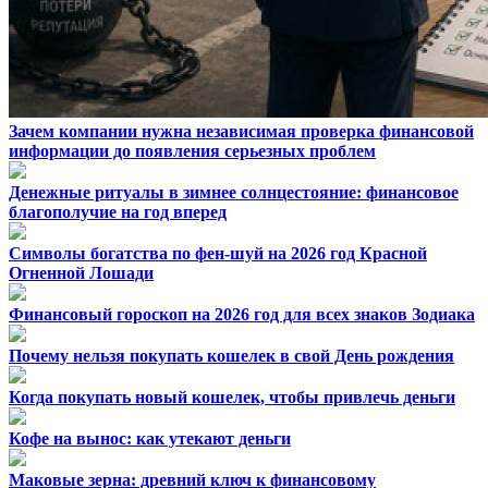
Зачем компании нужна независимая проверка финансовой
информации до появления серьезных проблем
Денежные ритуалы в зимнее солнцестояние: финансовое
благополучие на год вперед
Символы богатства по фен-шуй на 2026 год Красной
Огненной Лошади
Финансовый гороскоп на 2026 год для всех знаков Зодиака
Почему нельзя покупать кошелек в свой День рождения
Когда покупать новый кошелек, чтобы привлечь деньги
Кофе на вынос: как утекают деньги
Маковые зерна: древний ключ к финансовому