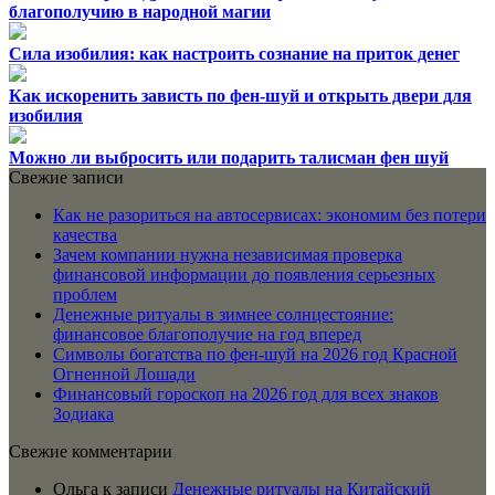
благополучию в народной магии
Сила изобилия: как настроить сознание на приток денег
Как искоренить зависть по фен-шуй и открыть двери для
изобилия
Можно ли выбросить или подарить талисман фен шуй
Свежие записи
Как не разориться на автосервисах: экономим без потери
качества
Зачем компании нужна независимая проверка
финансовой информации до появления серьезных
проблем
Денежные ритуалы в зимнее солнцестояние:
финансовое благополучие на год вперед
Символы богатства по фен-шуй на 2026 год Красной
Огненной Лошади
Финансовый гороскоп на 2026 год для всех знаков
Зодиака
Свежие комментарии
Ольга
к записи
Денежные ритуалы на Китайский