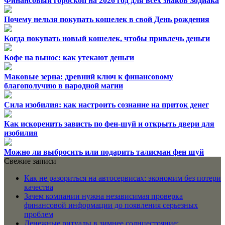
Финансовый гороскоп на 2026 год для всех знаков Зодиака
Почему нельзя покупать кошелек в свой День рождения
Когда покупать новый кошелек, чтобы привлечь деньги
Кофе на вынос: как утекают деньги
Маковые зерна: древний ключ к финансовому
благополучию в народной магии
Сила изобилия: как настроить сознание на приток денег
Как искоренить зависть по фен-шуй и открыть двери для
изобилия
Можно ли выбросить или подарить талисман фен шуй
Свежие записи
Как не разориться на автосервисах: экономим без потери
качества
Зачем компании нужна независимая проверка
финансовой информации до появления серьезных
проблем
Денежные ритуалы в зимнее солнцестояние: