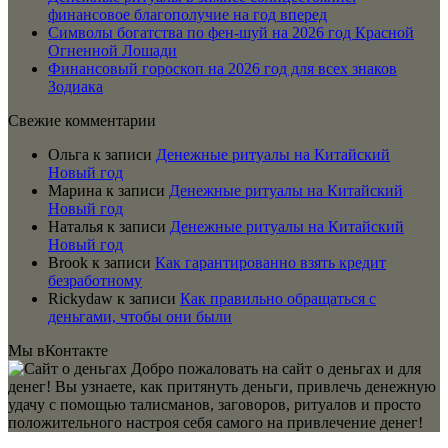
финансовое благополучие на год вперед
Символы богатства по фен-шуй на 2026 год Красной
Огненной Лошади
Финансовый гороскоп на 2026 год для всех знаков
Зодиака
Свежие комментарии
Ольга
к записи
Денежные ритуалы на Китайский
Новый год
Марина
к записи
Денежные ритуалы на Китайский
Новый год
Наталья
к записи
Денежные ритуалы на Китайский
Новый год
Brook
к записи
Как гарантированно взять кредит
безработному
Rickydaw
к записи
Как правильно обращаться с
деньгами, чтобы они были
Мы вКонтакте
Добро пожаловать на сайт о деньгах и для
денег! Вы узнаете, как притянуть деньги, привлечь денежную
удачу с помощью талисманов, заговоров, ритуалов и просто
положительного настроя себя самого на привлечение денег!