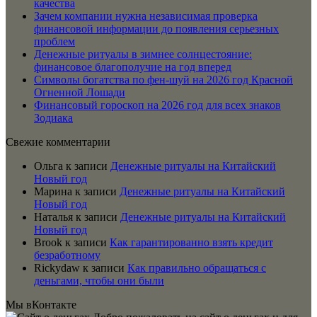
качества
Зачем компании нужна независимая проверка
финансовой информации до появления серьезных
проблем
Денежные ритуалы в зимнее солнцестояние:
финансовое благополучие на год вперед
Символы богатства по фен-шуй на 2026 год Красной
Огненной Лошади
Финансовый гороскоп на 2026 год для всех знаков
Зодиака
Свежие комментарии
Ольга
к записи
Денежные ритуалы на Китайский
Новый год
Марина
к записи
Денежные ритуалы на Китайский
Новый год
Наталья
к записи
Денежные ритуалы на Китайский
Новый год
Brook
к записи
Как гарантированно взять кредит
безработному
Rickydaw
к записи
Как правильно обращаться с
деньгами, чтобы они были
Мы вКонтакте