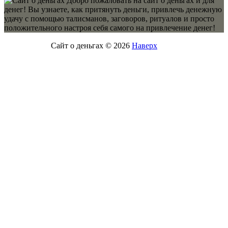
Добро пожаловать на сайт о деньгах и для
денег! Вы узнаете, как притянуть деньги, привлечь денежную
удачу с помощью талисманов, заговоров, ритуалов и просто
положительного настроя себя самого на привлечение денег!
Сайт о деньгах © 2026
Наверх