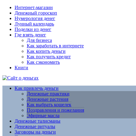
Интернет-магазин
Денежный гороскоп
Нумерология денег
Лунный календарь
Поделки из денег
Где взять денег
Для бизнеса
Как заработать в интернете
Как копить деньги
Как получить кредит
Как сэкономить
Книги
Как привлечь деньги
Денежные практики
Денежные растения
Как выбрать кошелек
Поздравления и пожелания
Эфирные масла
Денежные талисманы
Денежные ритуалы
Заговоры на деньги