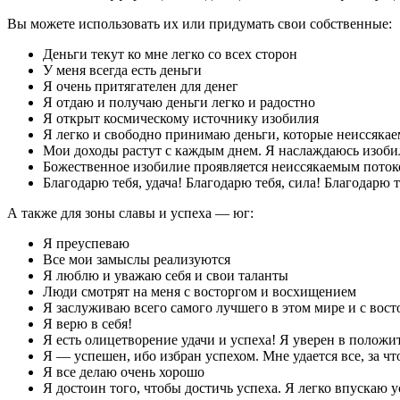
Вы можете использовать их или придумать свои собственные:
Деньги текут ко мне легко со всех сторон
У меня всегда есть деньги
Я очень притягателен для денег
Я отдаю и получаю деньги легко и радостно
Я открыт космическому источнику изобилия
Я легко и свободно принимаю деньги, которые неиссякае
Мои доходы растут с каждым днем. Я наслаждаюсь изобил
Божественное изобилие проявляется неиссякаемым поток
Благодарю тебя, удача! Благодарю тебя, сила! Благодарю 
А также для зоны славы и успеха — юг:
Я преуспеваю
Все мои замыслы реализуются
Я люблю и уважаю себя и свои таланты
Люди смотрят на меня с восторгом и восхищением
Я заслуживаю всего самого лучшего в этом мире и с вос
Я верю в себя!
Я есть олицетворение удачи и успеха! Я уверен в положит
Я — успешен, ибо избран успехом. Мне удается все, за что
Я все делаю очень хорошо
Я достоин того, чтобы достичь успеха. Я легко впускаю 